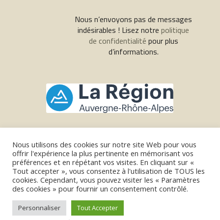
Nous n’envoyons pas de messages
indésirables ! Lisez notre
politique
de confidentialité
pour plus
d’informations.
Nous utilisons des cookies sur notre site Web pour vous
offrir l'expérience la plus pertinente en mémorisant vos
© Copyright 2024 - Bol appétit - Réalisation du site
préférences et en répétant vos visites. En cliquant sur «
Tout accepter », vous consentez à l'utilisation de TOUS les
votreagencedigitale.fr
- Design by Benoit Beal
benoitbeal.com
-
Charte
cookies. Cependant, vous pouvez visiter les « Paramètres
Visite les outils du parieur
RGPD - Cookies
- -
Mentions légales
|
|
des cookies » pour fournir un consentement contrôlé.
Personnaliser
Tout Accepter
Visit UK betting tools
-
Enfold WordPress Theme by Kriesi