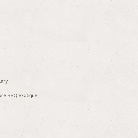
urry
auce BBQ exotique