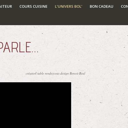
AITEUR
COURS CUISINE
L’UNIVERS BOL’
BON CADEAU
CO
PARLE…
création table rendezvous design Benoit Beal