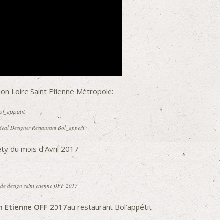
tion Loire Saint Etienne Métropole:
 Beal Designer Restaurant Bol_appetit
ety
du mois d’Avril 2017
 de design saint etienne OFF 2017
in Etienne OFF 2017
au restaurant Bol’appétit