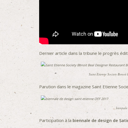
Dernier article dans la tribune le progrès édi
Saint Etienne Society Benoit
Parution dans le magazine
Saint Etienne Soci
biennale
Participation à la
biennale de design de Sat